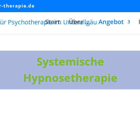
-therapie.de
Start
Über …
Angebot
Systemische
Hypnosetherapie